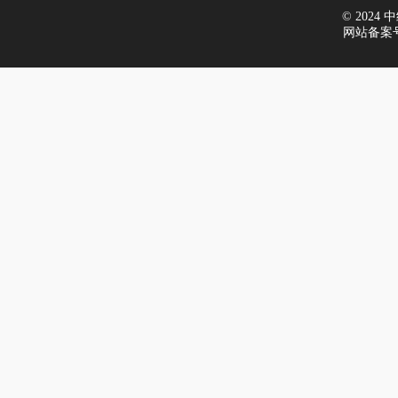
© 2024 中经
网站备案